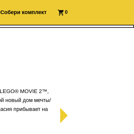
Собери комплект
0
E LEGO® MOVIE 2™,
ой новый дом мечты/
васия прибывает на