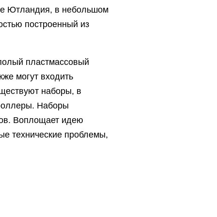
ове Ютландия, в небольшом
остью построенный из
 полый пластмассовый
кже могут входить
уществуют наборы, в
троллеры. Наборы
тов. Воплощает идею
ые технические проблемы,